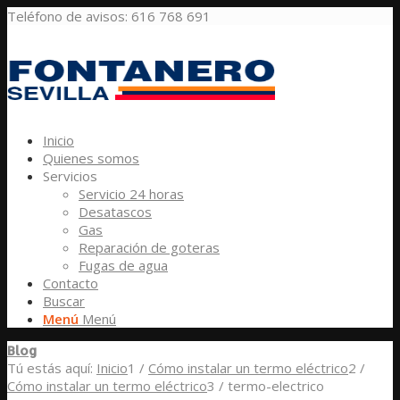
Teléfono de avisos: 616 768 691
Inicio
Quienes somos
Servicios
Servicio 24 horas
Desatascos
Gas
Reparación de goteras
Fugas de agua
Contacto
Buscar
Menú
Menú
Blog
Tú estás aquí:
Inicio
1
/
Cómo instalar un termo eléctrico
2
/
Cómo instalar un termo eléctrico
3
/
termo-electrico