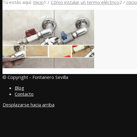
Tú estás aquí:
Inicio
1
/
Cómo instalar un termo eléctrico
2
/
Inicio
© Copyright - Fontanero Sevilla
Blog
Contacto
Desplazarse hacia arriba