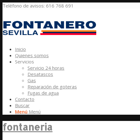
Teléfono de avisos: 616 768 691
Inicio
Quienes somos
Servicios
Servicio 24 horas
Desatascos
Gas
Reparación de goteras
Fugas de agua
Contacto
Buscar
Menú
Menú
fontaneria